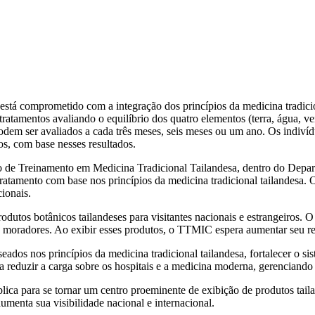
stá comprometido com a integração dos princípios da medicina tradici
ratamentos avaliando o equilíbrio dos quatro elementos (terra, água, ve
 podem ser avaliados a cada três meses, seis meses ou um ano. Os indiv
os, com base nesses resultados.
e Treinamento em Medicina Tradicional Tailandesa, dentro do Departa
atamento com base nos princípios da medicina tradicional tailandesa. O
cionais.
odutos botânicos tailandeses para visitantes nacionais e estrangeiros.
 e moradores. Ao exibir esses produtos, o TTMIC espera aumentar seu 
os nos princípios da medicina tradicional tailandesa, fortalecer o sis
a reduzir a carga sobre os hospitais e a medicina moderna, gerenciand
ica para se tornar um centro proeminente de exibição de produtos tail
umenta sua visibilidade nacional e internacional.