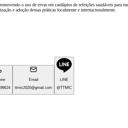
endo o uso de ervas em cardápios de refeições saudáveis para melho
zação e adoção dessas práticas localmente e internacionalmente.
one
Email
LINE
299624
ttmic2020@gmail.com
@TTMIC