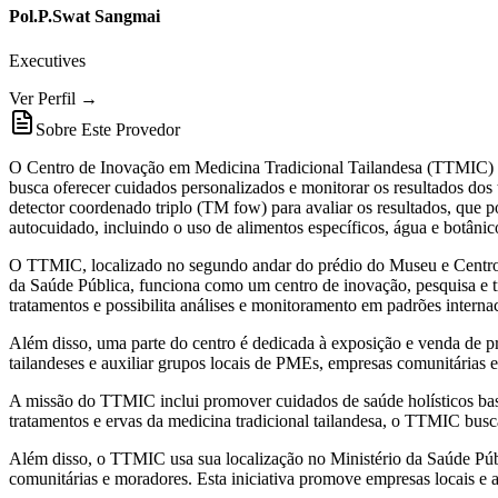
Pol.P.Swat Sangmai
Executives
Ver Perfil →
Sobre Este Provedor
O Centro de Inovação em Medicina Tradicional Tailandesa (TTMIC) e
busca oferecer cuidados personalizados e monitorar os resultados dos t
detector coordenado triplo (TM fow) para avaliar os resultados, que
autocuidado, incluindo o uso de alimentos específicos, água e botânic
O TTMIC, localizado no segundo andar do prédio do Museu e Centro d
da Saúde Pública, funciona como um centro de inovação, pesquisa e tr
tratamentos e possibilita análises e monitoramento em padrões interna
Além disso, uma parte do centro é dedicada à exposição e venda de pr
tailandeses e auxiliar grupos locais de PMEs, empresas comunitárias
A missão do TTMIC inclui promover cuidados de saúde holísticos basead
tratamentos e ervas da medicina tradicional tailandesa, o TTMIC busc
Além disso, o TTMIC usa sua localização no Ministério da Saúde Públ
comunitárias e moradores. Esta iniciativa promove empresas locais e a