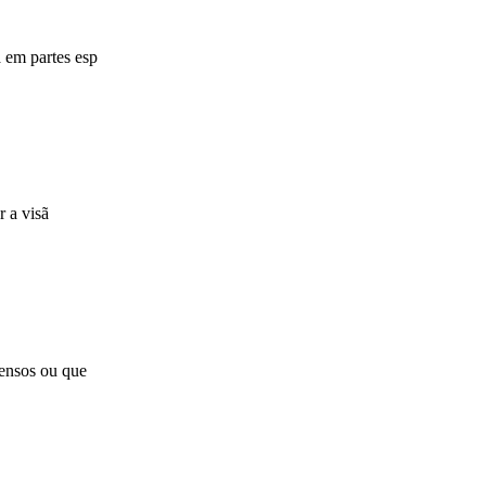
 em partes esp
r a visã
tensos ou que