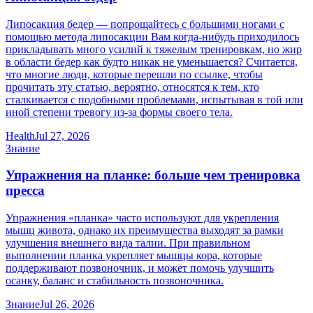
Липосакция бедер — попрощайтесь с большими ногами с
помощью метода липосакции Вам когда-нибудь приходилось
прикладывать много усилий к тяжелым тренировкам, но жир
в области бедер как будто никак не уменьшается? Считается,
что многие люди, которые перешли по ссылке, чтобы
прочитать эту статью, вероятно, относятся к тем, кто
сталкивается с подобными проблемами, испытывая в той или
иной степени тревогу из-за формы своего тела.
Health
Jul 27, 2026
Знание
Упражнения на планке: больше чем тренировка
пресса
Упражнения «планка» часто используют для укрепления
мышц живота, однако их преимущества выходят за рамки
улучшения внешнего вида талии. При правильном
выполнении планка укрепляет мышцы кора, которые
поддерживают позвоночник, и может помочь улучшить
осанку, баланс и стабильность позвоночника.
Знание
Jul 26, 2026