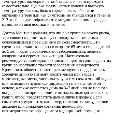
температуры, насморк и легкий кашель, и часто проходит
самостоятельно. Однако людям, испытывающим высокую
температуру, кашель, боль в горле, сильные болевые
ощущения в теле или чьи симптомы не улучшаются в течение
2–3 дней, следует обратиться за медицинской помощью для
правильной диагностики и лечения.
Доктор Монтиен добавил, что лица из групп высокого риска,
заразившиеся гриппом, могут столкнуться с тяжелыми
осложнениями и повышенным риском смертности. Эти
группы включают взрослых в возрасте 65 лет и старше, детей
до 5 лет, людей с хроническими заболеваниями, людей с
ожирением и беременных женщин. Настоятельно
рекомендуется ежегодная вакцинация против гриппа для этих
групп во избежание тяжести заболевания и смертности.
Кроме того, общественности рекомендуется поддерживать
хорошую личную гигиену, носить маски при входе в
многолюдные места, часто мыть руки с мылом и чистой водой
или использовать дезинфицирующий гель на спиртовой
основе, а также оставаться дома на 3–7 дней или до полного
выздоровления при наличии симптомов, подозрительных на
грипп, чтобы предотвратить дальнейшую передачу. Если
симптомы ухудшаются, например, появляются затрудненное
дыхание или снижение сознания, необходимо
незамедлительное обращение за медицинской помощью.