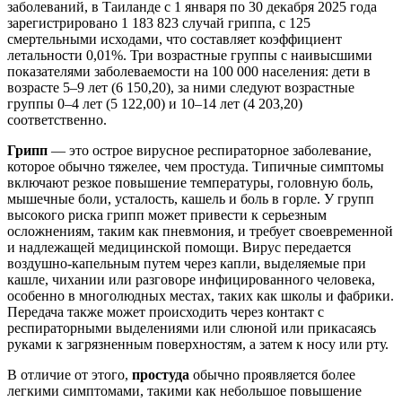
заболеваний, в Таиланде с 1 января по 30 декабря 2025 года
зарегистрировано 1 183 823 случай гриппа, с 125
смертельными исходами, что составляет коэффициент
летальности 0,01%. Три возрастные группы с наивысшими
показателями заболеваемости на 100 000 населения: дети в
возрасте 5–9 лет (6 150,20), за ними следуют возрастные
группы 0–4 лет (5 122,00) и 10–14 лет (4 203,20)
соответственно.
Грипп
— это острое вирусное респираторное заболевание,
которое обычно тяжелее, чем простуда. Типичные симптомы
включают резкое повышение температуры, головную боль,
мышечные боли, усталость, кашель и боль в горле. У групп
высокого риска грипп может привести к серьезным
осложнениям, таким как пневмония, и требует своевременной
и надлежащей медицинской помощи. Вирус передается
воздушно-капельным путем через капли, выделяемые при
кашле, чихании или разговоре инфицированного человека,
особенно в многолюдных местах, таких как школы и фабрики.
Передача также может происходить через контакт с
респираторными выделениями или слюной или прикасаясь
руками к загрязненным поверхностям, а затем к носу или рту.
В отличие от этого,
простуда
обычно проявляется более
легкими симптомами, такими как небольшое повышение