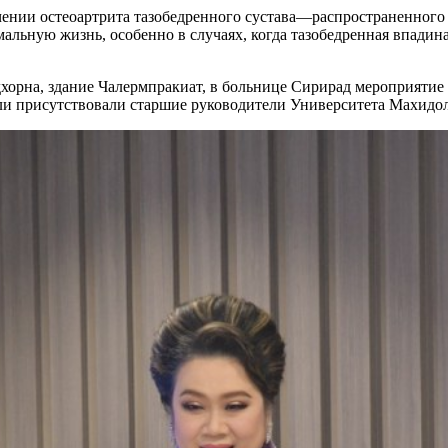
чении остеоартрита тазобедренного сустава—распространенного
мальную жизнь, особенно в случаях, когда тазобедренная впадин
хорна, здание Чалермпракиат, в больнице Сирирад мероприятие
и присутствовали старшие руководители Университета Махидол, 