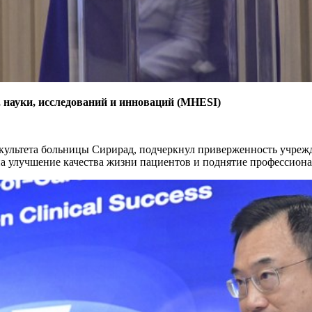
 науки, исследований и инноваций (MHESI)
культета больницы Сирирад, подчеркнул приверженность учрежд
 улучшение качества жизни пациентов и поднятие профессиона