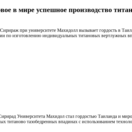
ое в мире успешное производство титано
ы Сирираж при университете Махидолл вызывает гордость в Таи
ии по изготовлению индивидуальных титановых вертлужных вп
 Сирирад Университета Махидол стал гордостью Таиланда и миро
ых титаново тазобедренных впадинах с использованием технол