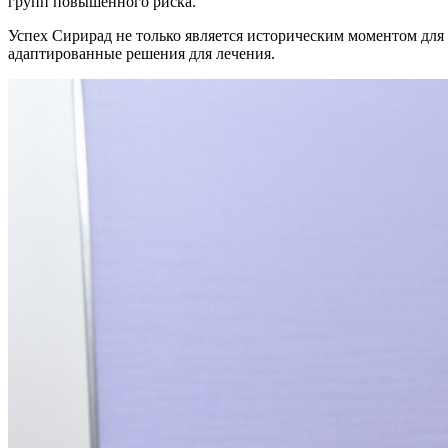
групп повышенного риска.
Успех Сирирад не только является историческим моментом дл
адаптированные решения для лечения.