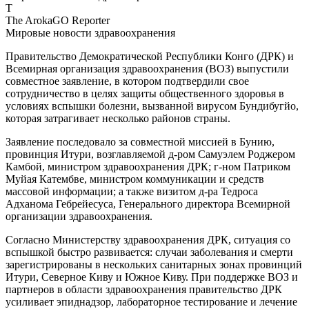
T
The ArokaGO Reporter
Мировые новости здравоохранения
Правительство Демократической Республики Конго (ДРК) и
Всемирная организация здравоохранения (ВОЗ) выпустили
совместное заявление, в котором подтвердили свое
сотрудничество в целях защиты общественного здоровья в
условиях вспышки болезни, вызванной вирусом Бундибугйо,
которая затрагивает несколько районов страны.
Заявление последовало за совместной миссией в Бунию,
провинция Итури, возглавляемой д-ром Самуэлем Роджером
Камбой, министром здравоохранения ДРК; г-ном Патриком
Муйая Катембве, министром коммуникации и средств
массовой информации; а также визитом д-ра Тедроса
Адханома Гебрейесуса, Генерального директора Всемирной
организации здравоохранения.
Согласно Министерству здравоохранения ДРК, ситуация со
вспышкой быстро развивается: случаи заболевания и смерти
зарегистрированы в нескольких санитарных зонах провинций
Итури, Северное Киву и Южное Киву. При поддержке ВОЗ и
партнеров в области здравоохранения правительство ДРК
усиливает эпиднадзор, лабораторное тестирование и лечение