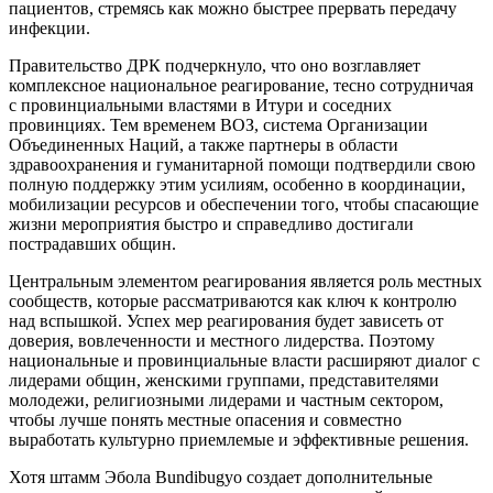
пациентов, стремясь как можно быстрее прервать передачу
инфекции.
Правительство ДРК подчеркнуло, что оно возглавляет
комплексное национальное реагирование, тесно сотрудничая
с провинциальными властями в Итури и соседних
провинциях. Тем временем ВОЗ, система Организации
Объединенных Наций, а также партнеры в области
здравоохранения и гуманитарной помощи подтвердили свою
полную поддержку этим усилиям, особенно в координации,
мобилизации ресурсов и обеспечении того, чтобы спасающие
жизни мероприятия быстро и справедливо достигали
пострадавших общин.
Центральным элементом реагирования является роль местных
сообществ, которые рассматриваются как ключ к контролю
над вспышкой. Успех мер реагирования будет зависеть от
доверия, вовлеченности и местного лидерства. Поэтому
национальные и провинциальные власти расширяют диалог с
лидерами общин, женскими группами, представителями
молодежи, религиозными лидерами и частным сектором,
чтобы лучше понять местные опасения и совместно
выработать культурно приемлемые и эффективные решения.
Хотя штамм Эбола Bundibugyo создает дополнительные