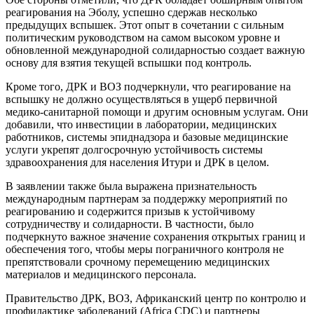
реагирования на Эболу, успешно сдержав несколько
предыдущих вспышек. Этот опыт в сочетании с сильным
политическим руководством на самом высоком уровне и
обновленной международной солидарностью создает важную
основу для взятия текущей вспышки под контроль.
Кроме того, ДРК и ВОЗ подчеркнули, что реагирование на
вспышку не должно осуществляться в ущерб первичной
медико-санитарной помощи и другим основным услугам. Они
добавили, что инвестиции в лаборатории, медицинских
работников, системы эпиднадзора и базовые медицинские
услуги укрепят долгосрочную устойчивость системы
здравоохранения для населения Итури и ДРК в целом.
В заявлении также была выражена признательность
международным партнерам за поддержку мероприятий по
реагированию и содержится призыв к устойчивому
сотрудничеству и солидарности. В частности, было
подчеркнуто важное значение сохранения открытых границ и
обеспечения того, чтобы меры пограничного контроля не
препятствовали срочному перемещению медицинских
материалов и медицинского персонала.
Правительство ДРК, ВОЗ, Африканский центр по контролю и
профилактике заболеваний (Africa CDC) и партнеры