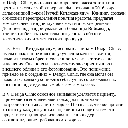
V Design Clinic, воплощение мирового класса эстетики и
центра пластической хирургии, был основан в 2016 году
дальновидной г-жой Нутчей Китджарияпум. Клинику создали
с миссией переопределения понятия красоты, предлагая
комплексные и индивидуальные эстетические решения.
Действуя под эгидой уважаемой больницы Вибхавади,
клиника добилась значительного успеха в области
косметических и эстетических процедур.
Г-жа Нутча Китджарияпум, основательница V Design Clinic,
имела врожденное видение улучшения качества жизни,
помогая людям обрести уверенность через эстетические
изменения. Она поняла важность самовосприятия и роль
внешнего облика в его формировании. Это понимание
привело её к созданию V Design Clinic, где она могла бы
помогать людям чувствовать себя лучше, согласовывая их
внешний вид с идеальным образом самих себя.
В V Design Clinic основное внимание уделяется пациенту.
Применяется комплексный подход для понимания
потребностей и желаний каждого. Признавая, что восприятие
красоты у каждого уникально, клиника гордится тем, что
предлагает индивидуализированные процедуры,
соответствующие требованиям каждого.