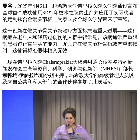
曼谷，
2025年4月2日 – 玛希敦大学诗里拉医院医学院通过宣布
全球首个成功使用3D打印技术在院内生产并应用于实际患者
的定制钛合金髋关节杯，为泰国及全球医学界带来了荣耀。
这一创新在髋关节骨关节炎治疗方面标志着重大进展——这种
病症在老年人和经历过创伤的人群中很常见。该病通常严重限
制患者过正常生活的能力，尤其是在髋关节杯骨折或严重磨损
时，这使得标准假体植入无效。
一场在诗里拉医院Chalermprakiat大楼诗琳通会议室举行的新
闻发布会由高等教育、科学、研究与创新部（MHESI）部长
素帕玛·伊萨拉巴迪小姐
主持，玛希敦大学的高级管理人员以
及来自公共和私人部门的合作伙伴参加了此次活动。