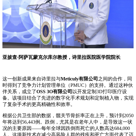
亚披查·阿萨瓦蒙克尔库尔教授，诗里拉医院医学院院长
这一创新成果来自诗里拉与
Meticuly有限公司
之间的合作，同
时得到了竞争力计划管理单位（PMUC）的支持。通过这种伙
伴关系，成立了
OSS 3O有限公司
以开发定制3D打印医疗设
备。该项目结合了先进的数字化手术规划和定制植入物，实现
了复杂手术的更高精确性和效率。
根据公共卫生部的数据，髋关节骨折率正在上升，预计到2050
年将达到56,443例。跌倒，尤其是在老年人中，是导致这一状
况的主要原因——每年全球因跌倒而死亡的人数高达684,000
人。这项新技术在减少高风险人群的残疾和死亡方面代表了迈