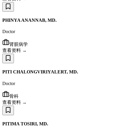
PHINYA ANANNAB, MD.
Doctor
肾脏病学
查看资料 →
PITI CHALONGVIRIYALERT, MD.
Doctor
骨科
查看资料 →
PITIMA TOSIRI, MD.