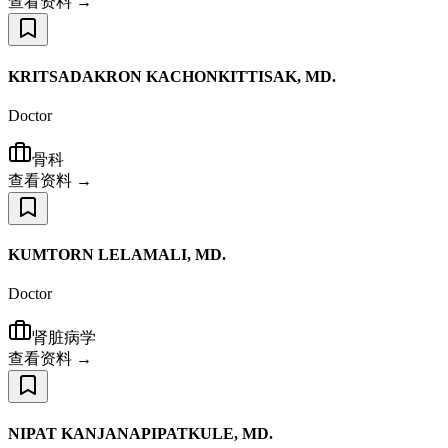
查看资料 →
KRITSADAKRON KACHONKITTISAK, MD.
Doctor
骨科
查看资料 →
KUMTORN LELAMALI, MD.
Doctor
肾脏病学
查看资料 →
NIPAT KANJANAPIPATKULE, MD.