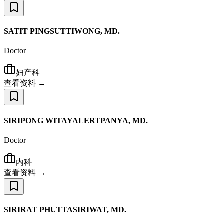
SATIT PINGSUTTIWONG, MD.
Doctor
妇产科
查看资料 →
SIRIPONG WITAYALERTPANYA, MD.
Doctor
内科
查看资料 →
SIRIRAT PHUTTASIRIWAT, MD.