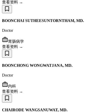
查看资料 →
BOONCHAI SUTHEESUNTORNTHAM, MD.
Doctor
胃肠病学
查看资料 →
BOONCHONG WONGWATJANA, MD.
Doctor
内科
查看资料 →
CHAIRODE WANGSANUWAT, MD.