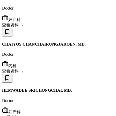
Doctor
妇产科
查看资料 →
CHAIYOS CHANCHAIRUNGJAROEN, MD.
Doctor
内科
查看资料 →
HEMWADEE SRICHONGCHAI, MD.
Doctor
妇产科