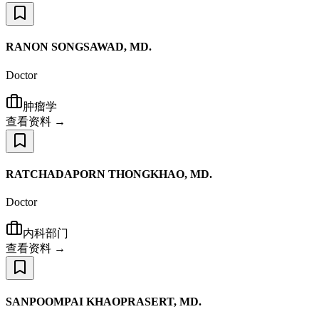
RANON SONGSAWAD, MD.
Doctor
肿瘤学
查看资料 →
RATCHADAPORN THONGKHAO, MD.
Doctor
内科部门
查看资料 →
SANPOOMPAI KHAOPRASERT, MD.