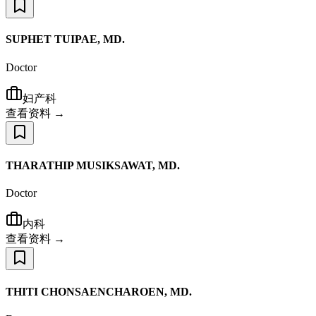
SUPHET TUIPAE, MD.
Doctor
妇产科
查看资料 →
THARATHIP MUSIKSAWAT, MD.
Doctor
内科
查看资料 →
THITI CHONSAENCHAROEN, MD.