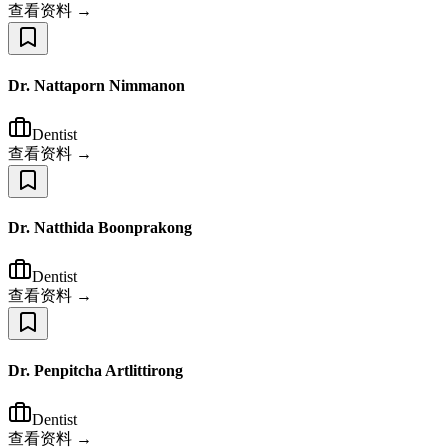
查看资料 →
Dr. Nattaporn Nimmanon
Dentist
查看资料 →
Dr. Natthida Boonprakong
Dentist
查看资料 →
Dr. Penpitcha Artlittirong
Dentist
查看资料 →