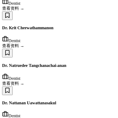
Dentist
查看资料 →
Dr. Krit Cheewathammanon
Dentist
查看资料 →
Dr. Natruedee Tangchanachai-anan
Dentist
查看资料 →
Dr. Nattanan Uawattanasakul
Dentist