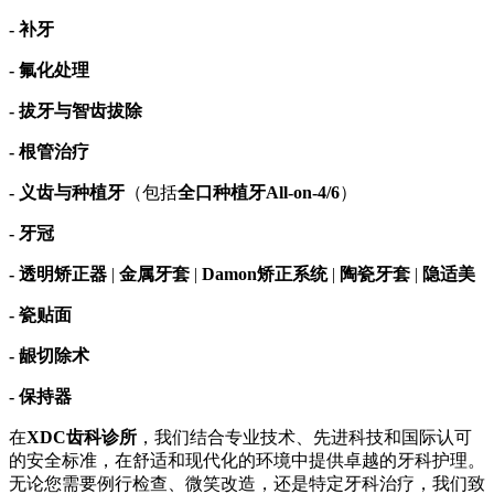
- 补牙
- 氟化处理
- 拔牙与智齿拔除
- 根管治疗
- 义齿与种植牙
（包括
全口种植牙All-on-4/6
）
- 牙冠
- 透明矫正器
|
金属牙套
|
Damon矫正系统
|
陶瓷牙套
|
隐适美
- 瓷贴面
- 龈切除术
- 保持器
在
XDC齿科诊所
，我们结合专业技术、先进科技和国际认可
的安全标准，在舒适和现代化的环境中提供卓越的牙科护理。
无论您需要例行检查、微笑改造，还是特定牙科治疗，我们致