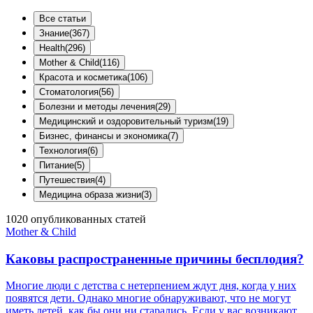
Все статьи
Знание
(
367
)
Health
(
296
)
Mother & Child
(
116
)
Красота и косметика
(
106
)
Стоматология
(
56
)
Болезни и методы лечения
(
29
)
Медицинский и оздоровительный туризм
(
19
)
Бизнес, финансы и экономика
(
7
)
Технология
(
6
)
Питание
(
5
)
Путешествия
(
4
)
Медицина образа жизни
(
3
)
1020
опубликованных статей
Mother & Child
Каковы распространенные причины бесплодия?
Многие люди с детства с нетерпением ждут дня, когда у них
появятся дети. Однако многие обнаруживают, что не могут
иметь детей, как бы они ни старались. Если у вас возникают