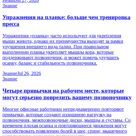
Health
Jul 27, 2026
Знание
Упражнения на планке: больше чем тренировка
пресса
Упражнения «планка» часто используют для укрепления
мышц живота, однако их преимущества выходят за рамки
улучшения внешнего вида талии. При правильном
выполнении планка укрепляет мышцы кора, которые
поддерживают позвоночник, и может помочь улучшить
осанку, баланс и стабильность позвоночника.
Знание
Jul 26, 2026
Знание
Четыре привычки на рабочем месте, которые
могут серьезно повредить вашему позвоночнику
Многие офисные работники непреднамеренно повторяют
привычки, которые создают излишнюю нагрузку на
позвоночник, межпозвоночные диски, мышцы и суставы. Со
временем плохая осанка и повторяющиеся движения могут
способствовать появлению болей в шее, спине, мышечного