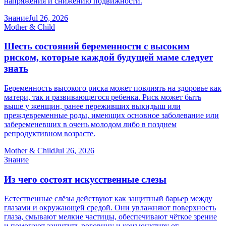
напряжения и снижению подвижности.
Знание
Jul 26, 2026
Mother & Child
Шесть состояний беременности с высоким
риском, которые каждой будущей маме следует
знать
Беременность высокого риска может повлиять на здоровье как
матери, так и развивающегося ребенка. Риск может быть
выше у женщин, ранее переживших выкидыш или
преждевременные роды, имеющих основное заболевание или
забеременевших в очень молодом либо в позднем
репродуктивном возрасте.
Mother & Child
Jul 26, 2026
Знание
Из чего состоят искусственные слезы
Естественные слёзы действуют как защитный барьер между
глазами и окружающей средой. Они увлажняют поверхность
глаза, смывают мелкие частицы, обеспечивают чёткое зрение
и помогают защитить роговицу и конъюнктиву от