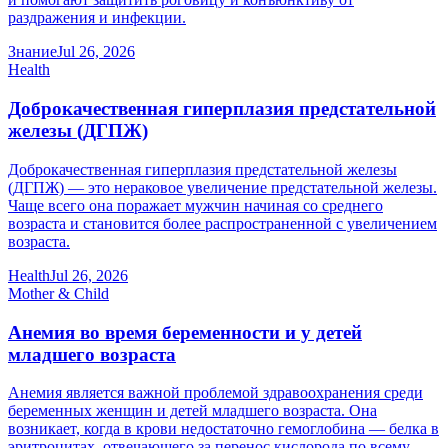
раздражения и инфекции.
Знание
Jul 26, 2026
Health
Доброкачественная гиперплазия предстательной
железы (ДГПЖ)
Доброкачественная гиперплазия предстательной железы
(ДГПЖ) — это нераковое увеличение предстательной железы.
Чаще всего она поражает мужчин начиная со среднего
возраста и становится более распространенной с увеличением
возраста.
Health
Jul 26, 2026
Mother & Child
Анемия во время беременности и у детей
младшего возраста
Анемия является важной проблемой здравоохранения среди
беременных женщин и детей младшего возраста. Она
возникает, когда в крови недостаточно гемоглобина — белка в
эритроцитах, отвечающего за перенос кислорода по всему