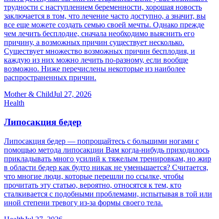
трудности с наступлением беременности, хорошая новость
заключается в том, что лечение часто доступно, а значит, вы
все еще можете создать семью своей мечты. Однако прежде
чем лечить бесплодие, сначала необходимо выяснить его
причину, а возможных причин существует несколько.
Существует множество возможных причин бесплодия, и
каждую из них можно лечить по-разному, если вообще
возможно. Ниже перечислены некоторые из наиболее
распространенных причин.
Mother & Child
Jul 27, 2026
Health
Липосакция бедер
Липосакция бедер — попрощайтесь с большими ногами с
помощью метода липосакции Вам когда-нибудь приходилось
прикладывать много усилий к тяжелым тренировкам, но жир
в области бедер как будто никак не уменьшается? Считается,
что многие люди, которые перешли по ссылке, чтобы
прочитать эту статью, вероятно, относятся к тем, кто
сталкивается с подобными проблемами, испытывая в той или
иной степени тревогу из-за формы своего тела.