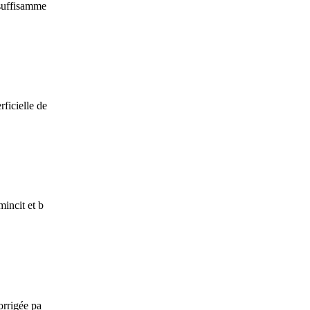
 suffisamme
ficielle de
incit et b
orrigée pa