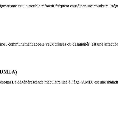
gmatisme est un trouble réfractif fréquent causé par une courbure irrég
me , communément appelé yeux croisés ou désalignés, est une affection
e (DMLA)
pital La dégénérescence maculaire liée à l’âge (AMD) est une maladie