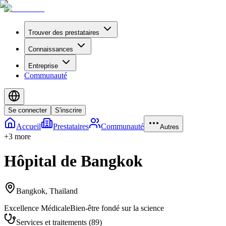
Trouver des prestataires
Connaissances
Entreprise
Communauté
Se connecter
S'inscrire
Accueil
Prestataires
Communauté
Autres
+
3
more
Hôpital de Bangkok
Bangkok
,
Thailand
Excellence Médicale
Bien-être fondé sur la science
Services et traitements
(
89
)