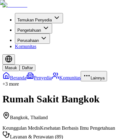
Temukan Penyedia
Pengetahuan
Perusahaan
Komunitas
Masuk
Daftar
Beranda
Penyedia
Komunitas
Lainnya
+
3
more
Rumah Sakit Bangkok
Bangkok
,
Thailand
Keunggulan Medis
Kesehatan Berbasis Ilmu Pengetahuan
Layanan & Perawatan
(
89
)